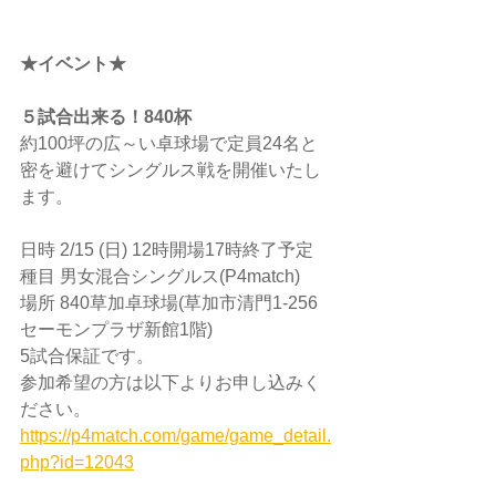
★イベント★
５試合出来る！840杯
約100坪の広～い卓球場で定員24名と
密を避けてシングルス戦を開催いたし
ます。
日時 2/15 (日) 12時開場17時終了予定
種目 男女混合シングルス(P4match)
場所 840草加卓球場(草加市清門1-256
セーモンプラザ新館1階)
5試合保証です。
参加希望の方は以下よりお申し込みく
ださい。
https://p4match.com/game/game_detail.
php?id=12043