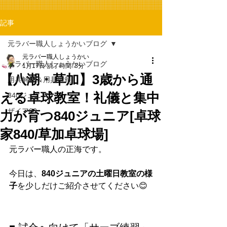
記事
元ラバー職人しょうかいブログ
元ラバー職人しょうかい
元ラバー職人しょうかいブログ
1月17日
読了時間: 3分
【八潮・草加】3歳から通
用具解説＆用具情報
える卓球教室！礼儀と集中
840ジュニア
ザイア03
力が育つ840ジュニア[卓球
家840/草加卓球場]
元ラバー職人の正海です。
今日は、
840ジュニアの土曜日教室の様
子
を少しだけご紹介させてください😊