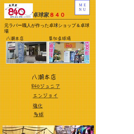
ME
NU
卓球家
８４０
元ラバー職人が作った卓球ショップ＆卓球
場
八潮本店
草加卓球場
八潮本店
​840ジュニア
​エンジョイ
強化
多球