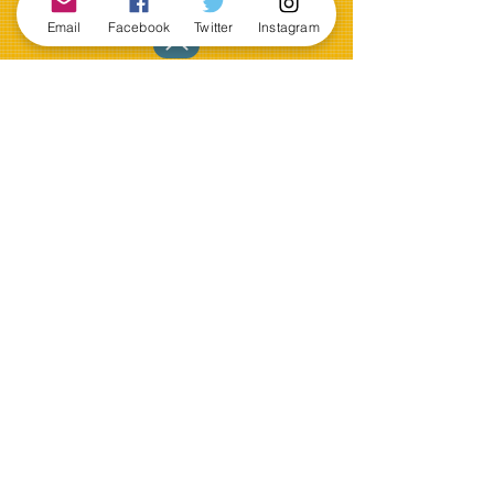
Email
Facebook
Twitter
Instagram
台利用・教室のご予約・お問い合わせは以下より
八潮本店
お電話・LINE・メールでも
ご予約・お問い合わせ可能です。
​
八潮店LINE
営業時間 12:00-19:00(平日)
10:00-19:00(土日祝)
定休日 火曜日
TE
L：048‐997‐4436
FAX
：048‐997‐4436
MAIL:
840@jcom.zaq.ne.jp
※メールでのお問い合わせの場合
■お名前
■お電話番号
■メールアドレス
■お問い合わせ内容
を記載の上、ご連絡下さい。
草加卓球場
お電話・LINE・メールでも