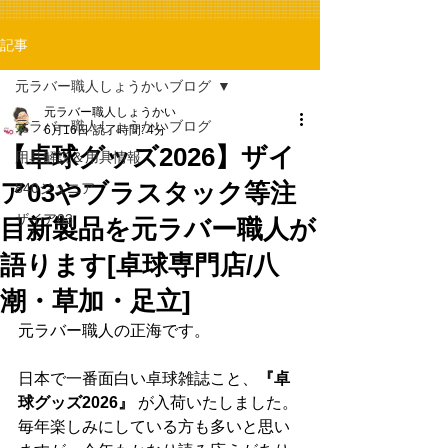
記事
元ラバー職人しょうかいブログ
元ラバー職人しょうかい
元ラバー職人しょうかいブログ
6月16日
読了時間: 4分
【卓球グッズ2026】ザイ
用具解説＆用具情報
ア03やブラスタック等注
840ジュニア
ザイア03
目新製品を元ラバー職人が
語ります[卓球専門店/八
潮・草加・足立]
元ラバー職人の正海です。
日本で一番面白い卓球雑誌こと、
『卓
球グッズ2026』
 が入荷いたしました。
毎年楽しみにしている方も多いと思い