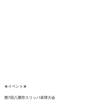
★イベント★
第7回八潮市スリッパ卓球大会