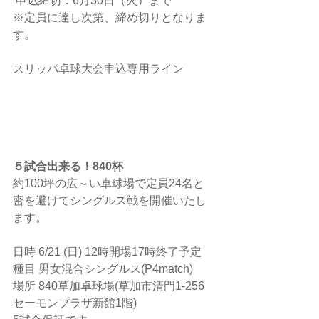
 申込締切：6月30日（火）まで
※定員に達し次第、締め切りとなりま
す。
スリッパ卓球大会申込専用ライン
５試合出来る！840杯
約100坪の広～い卓球場で定員24名と
密を避けてシングルス戦を開催いたし
ます。
日時 6/21 (日) 12時開場17時終了予定
種目 男女混合シングルス(P4match)
場所 840草加卓球場(草加市清門1-256
セーモンプラザ新館1階)