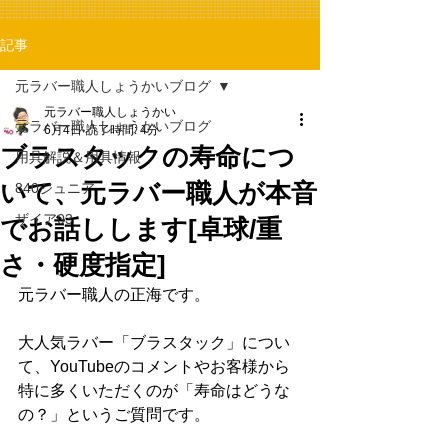
記事
元ラバー職人しょうかいブログ
元ラバー職人しょうかい
元ラバー職人しょうかいブログ
6月4日
読了時間: 4分
ブラスタックの寿命につ
用具解説＆用具情報
いて、元ラバー職人が本音
840ジュニア
ザイア03
でお話しします[卓球/重
さ・硬度指定]
元ラバー職人の正海です。
大人気ラバー「ブラスタック」につい
て、YouTubeのコメントやお客様から
特に多くいただくのが「寿命はどうな
の？」というご質問です。