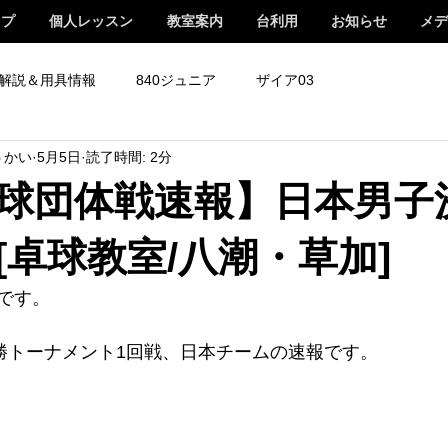
ップ
個人レッスン
教室案内
台利用
お知らせ
メデ
解説＆用具情報
840ジュニア
ザイア03
うかい
5月5日
読了時間: 2分
球団体戦速報】日本男子決
[卓球教室/八潮・草加]
です。
決勝トーナメント1回戦、日本チームの速報です。