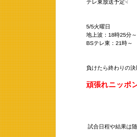
テレ東放送予定☟
5/5火曜日
地上波：18時25分
BSテレ東：21時～
負けたら終わりの決
頑張れニッポ
 試合日程や結果は