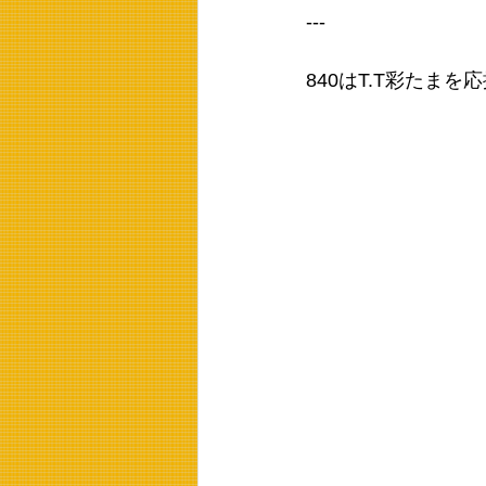
---
840はT.T彩たま