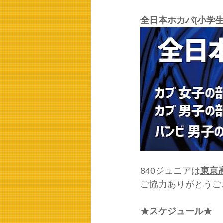
全日本ホカバ(小学生
840ジュニアは
東京
ご協力ありがとうご
★スケジュール★