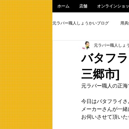
ホーム
店舗
オンラインショ
元ラバー職人しょうかいブログ
用具
元ラバー職人しょ
バタフラ
三郷市]
元ラバー職人の正海
今日はバタフライさ
メーカーさんが一緒
お伺いさせて頂いた