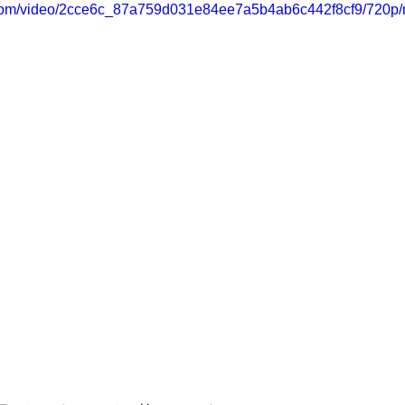
ic.com/video/2cce6c_87a759d031e84ee7a5b4ab6c442f8cf9/720p/