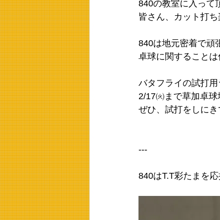
840の教室に入っ
皆さん、カット打ち
840は地元密着で
卓球に関することは
バタフライの試打用
2/17㈫まで草加卓
ぜひ、試打をしにき
---
840はT.T彩たま