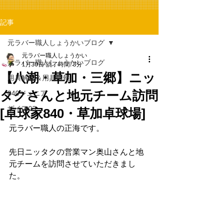
記事
元ラバー職人しょうかいブログ
元ラバー職人しょうかい
元ラバー職人しょうかいブログ
1月30日
読了時間: 3分
【八潮・草加・三郷】ニッ
用具解説＆用具情報
タクさんと地元チーム訪問
840ジュニア
ザイア03
[卓球家840・草加卓球場]
元ラバー職人の正海です。
先日ニッタクの営業マン奥山さんと地
元チームを訪問させていただきまし
た。