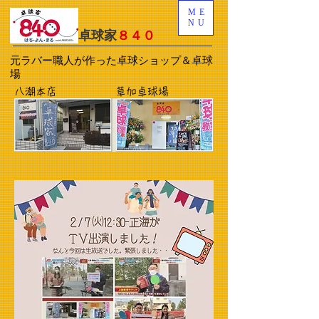
ME
NU
卓球家
８４０
元ラバー職人が作った卓球ショップ＆卓球
場
八潮本店
草加卓球場