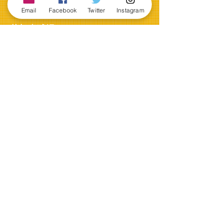
■お問い合わせ内容
Email
Facebook
Twitter
Instagram
を記載の上、ご連絡下さい。
草加卓球場
お電話・LINE・メールでも
ご予約・お問い合わせ可能です。
​​ 草加卓球場LINE
営業時間 12:00-19:00(月火木金)
10:00-19:00(土)
10:00-17:00(日)
定休日 水
曜日
TEL
：048-951-2242
FAX
：048-951-2242
MAIL:
840soka@kej.biglobe.ne.jp
※メールでのお問い合わせの場合
■お名前
■お電話番号
■メールアドレス
■お問い合わせ内容
を記載の上、ご連絡下さい。
Blog
【夏休み特別企画】謎ラバーガ
チャ＆特別個人レッスン＆昼練