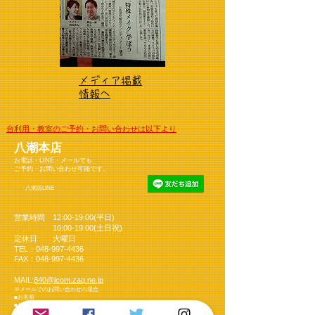
メディア掲載
情報へ
台利用・教室のご予約・お問い合わせは以下より
八潮本店
お電話・LINE・メールでも
ご予約・お問い合わせ可能です。
​
八潮店LINE
営業時間 12:00-19:00(平日)
10:00-19:00(土日祝)
定休日 火曜日
TE
L：048‐997‐4436
FAX
：048‐997‐4436
MAIL:
840@jcom.zaq.ne.jp
※メールでのお問い合わせの場合
■お名前
■お電話番号
■メールアドレス