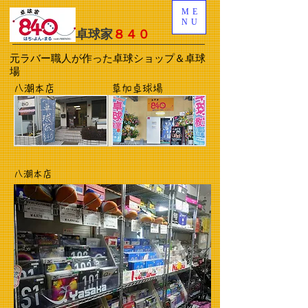
ME
NU
卓球家
８４０
元ラバー職人が作った卓球ショップ＆卓球
場
八潮本店
草加卓球場
八潮本店