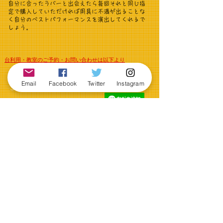
自分に合ったラバーと出会えたら毎回それと同じ指
定で購入していただければ用具に不満が出ることな
く自分のベストパフォーマンスを演出してくれるで
しょう。
台利用・教室のご予約・お問い合わせは以下より
八潮本店
Email
Facebook
Twitter
Instagram
お電話・LINE・メールでも
ご予約・お問い合わせ可能です。
​
八潮店LINE
営業時間 12:00-19:00(平日)
10:00-19:00(土日祝)
定休日 火曜日
TE
L：048‐997‐4436
FAX
：048‐997‐4436
MAIL:
840@jcom.zaq.ne.jp
※メールでのお問い合わせの場合
■お名前
■お電話番号
■メールアドレス
■お問い合わせ内容
を記載の上、ご連絡下さい。
草加卓球場