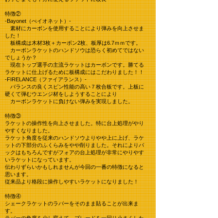
特徴②
-Bayonet（べイオネット）-
素材にカーボンを使用することにより弾みを向上させま
した！
板構成は木材3枚＋カーボン2枚、板厚は6.7ｍｍです。
カーボンラケットのハンドソウは恐らく初めてではない
でしょうか？
現在トップ選手の主流ラケットはカーボンです。勝てる
ラケットに仕上げるために板構成にはこだわりました！！
-FIRELANCE（ファイアランス）-
バランスの良くスピン性能の高い７枚合板です。上板に
硬くて弾むウエンジ材をしようすることにより
カーボンラケットに負けない弾みを実現しました。
特徴③
ラケットの操作性を向上させました。特に台上処理がやり
やすくなりました。
ラケット角度を従来のハンドソウよりやや上に上げ、ラケ
ットの下部分のふくらみをやや削りました。それによりバ
ックはもちろんですがフォアの台上処理が非常にやりやす
いラケットになっています。
伝わりずらいかもしれませんが今回の一番の特徴になると
思います。
従来品より格段に操作しやすいラケットになりました！
特徴④
シェークラケットのラバーをそのまま貼ることが出来ま
す。