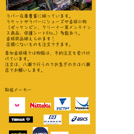
ラバー在庫豊富に揃っています。
ラケットやラバーにシューズや卓球小物
（ゼッケンピン、クリーナー等メンテナン
ス商品、保護シートEtc...）多数あり。
卓球用品揃えられます！
​店頭にないものも注文できます。
草加卓球場では物販は、予約注文を受け付
けています。
​注文は、八潮で行うのでお急ぎの方は八潮
店でお願いします。
取扱メーカー